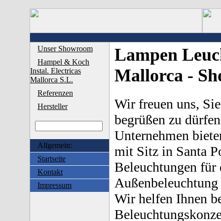
Unser Showroom
Lampen Leucht
Hampel & Koch
Mallorca - S
Instal. Electricas
Mallorca S.L.
Referenzen
Wir freuen uns, Sie
Hersteller
begrüßen zu dürfen
Unternehmen bieten
Allgemein:
mit Sitz in Santa P
Startseite
Beleuchtungen für 
Kontakt
Außenbeleuchtung 
Impressum
Wir helfen Ihnen b
Beleuchtungskonzep